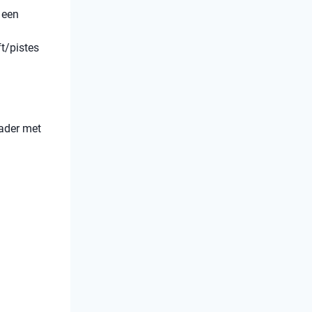
 een
ft/pistes
lader met