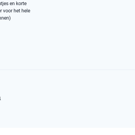
tjes en korte
r voor het hele
annen)
n