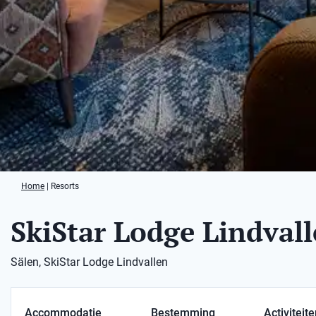
Home
|
Resorts
SkiStar Lodge Lindval
Sälen, SkiStar Lodge Lindvallen
Accommodatie
Bestemming
Activiteit