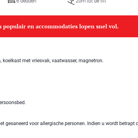
6 bedden
20m tot de lift
is populair en accommodaties lopen snel vol.
, koelkast met vriesvak, vaatwasser, magnetron.
persoonsbed.
et gesaneerd voor allergische personen. Indien u wordt betrapt 