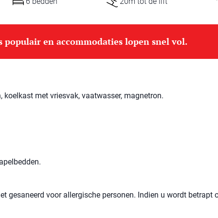
6 bedden
20m tot de lift
is populair en accommodaties lopen snel vol.
, koelkast met vriesvak, vaatwasser, magnetron.
tapelbedden.
et gesaneerd voor allergische personen. Indien u wordt betrapt 