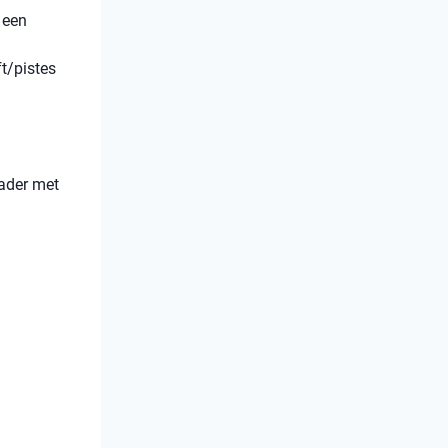
 een
ft/pistes
lader met