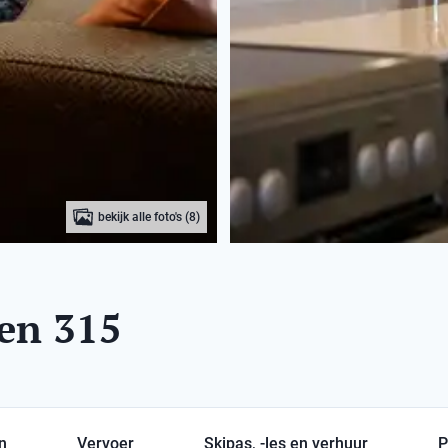
bekijk alle foto's (8)
len 315
en
Vervoer
Skipas, -les en verhuur
P