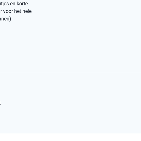
tjes en korte
r voor het hele
annen)
n