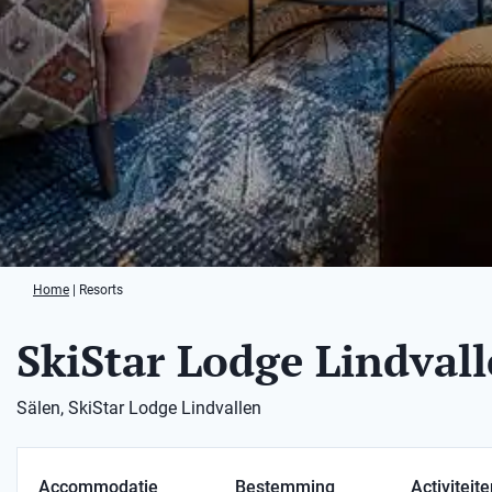
Home
|
Resorts
SkiStar Lodge Lindval
Sälen, SkiStar Lodge Lindvallen
Accommodatie
Bestemming
Activiteit