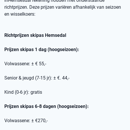
in
Hemsesdal
rekening houden met onderstaande
richtprijzen
. Deze prijzen variëren afhankelijk van seizoen
en wisselkoers
:
Richtprijzen skipas
Hemsedal
Prijzen skipas 1 dag (hoogseizoen):
Volwassene: ± € 55,-
Senior & jeugd (7-15 jr): ± €. 44,-
Kind (0-6 jr): gratis
Prijzen skipas 6-8 dagen (hoogseizoen):
Volwassene: ± €270,-