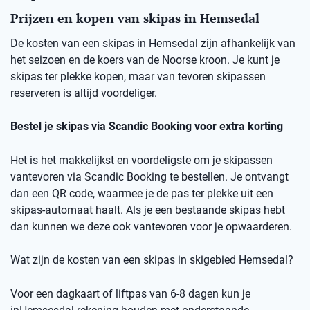
Prijzen en kopen van skipas in Hemsedal
De kosten van een skipas in
Hemsedal
zij
n afhankelijk van
het seizoen en de koers van de Noorse kro
on
.
Je kunt je
skipas ter plekke kopen, maar v
an
t
evoren skipassen
reserveren is altijd voordeliger.
Bestel je skipas via
Scandic
Booking
voor extra korting
Het is het makkelijkst en voordeligste om je skipassen
vantevoren
via
Scandic
Booking
te bestellen.
Je ontvangt
dan een
QR code
, waarmee je de pas ter plekke uit een
skipas-automaat haalt. Als je een bestaande skipas hebt
dan kunnen we deze ook
vantevoren
voor je opwaarderen.
Wat zijn de kosten van een skipas
in skigebied
Hemsedal
?
Voor een dagkaart of
liftpas
van 6-8 dagen kun je