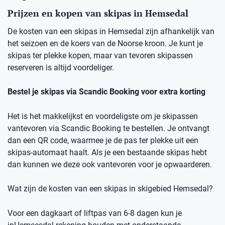
Prijzen en kopen van skipas in Hemsedal
De kosten van een skipas in
Hemsedal
zij
n afhankelijk van
het seizoen en de koers van de Noorse kro
on
.
Je kunt je
skipas ter plekke kopen, maar v
an
t
evoren skipassen
reserveren is altijd voordeliger.
Bestel je skipas via
Scandic
Booking
voor extra korting
Het is het makkelijkst en voordeligste om je skipassen
vantevoren
via
Scandic
Booking
te bestellen.
Je ontvangt
dan een
QR code
, waarmee je de pas ter plekke uit een
skipas-automaat haalt. Als je een bestaande skipas hebt
dan kunnen we deze ook
vantevoren
voor je opwaarderen.
Wat zijn de kosten van een skipas
in skigebied
Hemsedal
?
Voor een dagkaart of
liftpas
van 6-8 dagen kun je