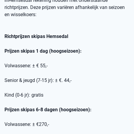
in
Hemsesdal
rekening houden met onderstaande
richtprijzen
. Deze prijzen variëren afhankelijk van seizoen
en wisselkoers
:
Richtprijzen skipas
Hemsedal
Prijzen skipas 1 dag (hoogseizoen):
Volwassene: ± € 55,-
Senior & jeugd (7-15 jr): ± €. 44,-
Kind (0-6 jr): gratis
Prijzen skipas 6-8 dagen (hoogseizoen):
Volwassene: ± €270,-