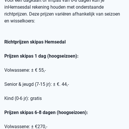
Voor een dagkaart of
liftpas
van 6-8 dagen kun je
in
Hemsesdal
rekening houden met onderstaande
richtprijzen
. Deze prijzen variëren afhankelijk van seizoen
en wisselkoers
:
Richtprijzen skipas
Hemsedal
Prijzen skipas 1 dag (hoogseizoen):
Volwassene: ± € 55,-
Senior & jeugd (7-15 jr): ± €. 44,-
Kind (0-6 jr): gratis
Prijzen skipas 6-8 dagen (hoogseizoen):
Volwassene: ± €270,-