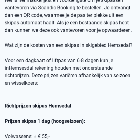
Het is het makkelijkst en voordeligste om je skipassen
vantevoren
via
Scandic
Booking
te bestellen.
Je ontvangt
dan een
QR code
, waarmee je de pas ter plekke uit een
skipas-automaat haalt. Als je een bestaande skipas hebt
dan kunnen we deze ook
vantevoren
voor je opwaarderen.
Wat zijn de kosten van een skipas
in skigebied
Hemsedal
?
Voor een dagkaart of
liftpas
van 6-8 dagen kun je
in
Hemsesdal
rekening houden met onderstaande
richtprijzen
. Deze prijzen variëren afhankelijk van seizoen
en wisselkoers
:
Richtprijzen skipas
Hemsedal
Prijzen skipas 1 dag (hoogseizoen):
Volwassene: ± € 55,-