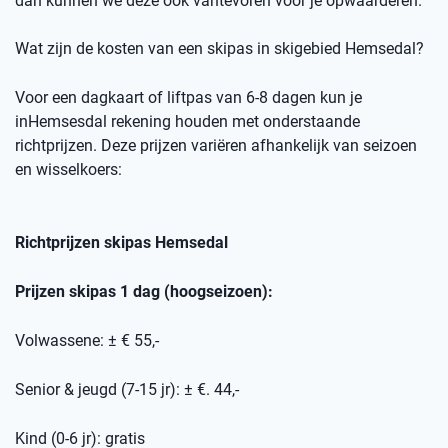
dan kunnen we deze ook
vantevoren
voor je opwaarderen.
Wat zijn de kosten van een skipas
in skigebied
Hemsedal
?
Voor een dagkaart of
liftpas
van 6-8 dagen kun je
in
Hemsesdal
rekening houden met onderstaande
richtprijzen
. Deze prijzen variëren afhankelijk van seizoen
en wisselkoers
:
Richtprijzen skipas
Hemsedal
Prijzen skipas 1 dag (hoogseizoen):
Volwassene: ± € 55,-
Senior & jeugd (7-15 jr): ± €. 44,-
Kind (0-6 jr): gratis