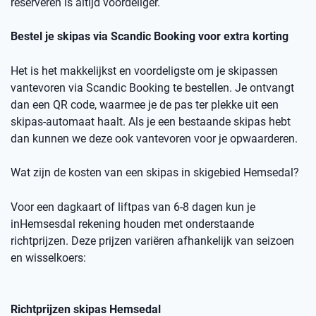
reserveren is altijd voordeliger.
Bestel je skipas via
Scandic
Booking
voor extra korting
Het is het makkelijkst en voordeligste om je skipassen
vantevoren
via
Scandic
Booking
te bestellen.
Je ontvangt
dan een
QR code
, waarmee je de pas ter plekke uit een
skipas-automaat haalt. Als je een bestaande skipas hebt
dan kunnen we deze ook
vantevoren
voor je opwaarderen.
Wat zijn de kosten van een skipas
in skigebied
Hemsedal
?
Voor een dagkaart of
liftpas
van 6-8 dagen kun je
in
Hemsesdal
rekening houden met onderstaande
richtprijzen
. Deze prijzen variëren afhankelijk van seizoen
en wisselkoers
:
Richtprijzen skipas
Hemsedal