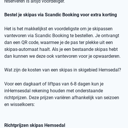
reserveren is altijd voordeliger.
Bestel je skipas via
Scandic
Booking
voor extra korting
Het is het makkelijkst en voordeligste om je skipassen
vantevoren
via
Scandic
Booking
te bestellen.
Je ontvangt
dan een
QR code
, waarmee je de pas ter plekke uit een
skipas-automaat haalt. Als je een bestaande skipas hebt
dan kunnen we deze ook
vantevoren
voor je opwaarderen.
Wat zijn de kosten van een skipas
in skigebied
Hemsedal
?
Voor een dagkaart of
liftpas
van 6-8 dagen kun je
in
Hemsesdal
rekening houden met onderstaande
richtprijzen
. Deze prijzen variëren afhankelijk van seizoen
en wisselkoers
:
Richtprijzen skipas
Hemsedal