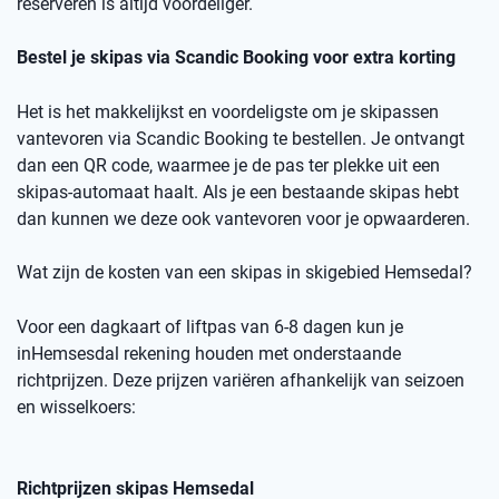
reserveren is altijd voordeliger.
Bestel je skipas via
Scandic
Booking
voor extra korting
Het is het makkelijkst en voordeligste om je skipassen
vantevoren
via
Scandic
Booking
te bestellen.
Je ontvangt
dan een
QR code
, waarmee je de pas ter plekke uit een
skipas-automaat haalt. Als je een bestaande skipas hebt
dan kunnen we deze ook
vantevoren
voor je opwaarderen.
Wat zijn de kosten van een skipas
in skigebied
Hemsedal
?
Voor een dagkaart of
liftpas
van 6-8 dagen kun je
in
Hemsesdal
rekening houden met onderstaande
richtprijzen
. Deze prijzen variëren afhankelijk van seizoen
en wisselkoers
:
Richtprijzen skipas
Hemsedal