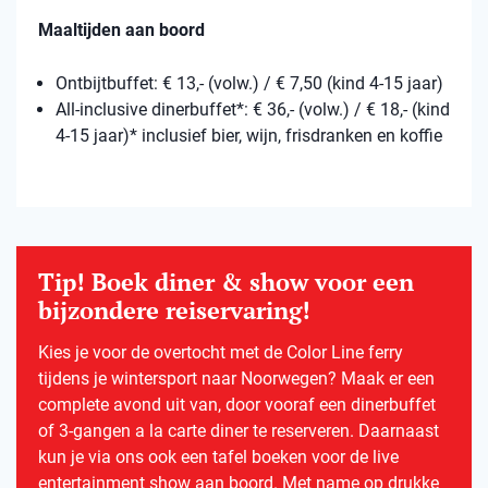
Maaltijden aan boord
Ontbijtbuffet: € 13,- (volw.) / € 7,50 (kind 4-15 jaar)
All-inclusive dinerbuffet*: € 36,- (volw.) / € 18,- (kind
4-15 jaar)* inclusief bier, wijn, frisdranken en koffie
Tip! Boek diner & show voor een
bijzondere reiservaring!
Kies je voor de overtocht met de Color Line ferry
tijdens je wintersport naar Noorwegen? Maak er een
complete avond uit van, door vooraf een dinerbuffet
of 3-gangen a la carte diner te reserveren. Daarnaast
kun je via ons ook een tafel boeken voor de live
entertainment show aan boord. Met name op drukke