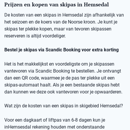
Prijzen en kopen van skipas in Hemsedal
De kosten van een skipas in
Hemsedal
zij
n afhankelijk van
het seizoen en de koers van de Noorse kro
on
.
Je kunt je
skipas ter plekke kopen, maar v
an
t
evoren skipassen
reserveren is altijd voordeliger.
Bestel je skipas via
Scandic
Booking
voor extra korting
Het is het makkelijkst en voordeligste om je skipassen
vantevoren
via
Scandic
Booking
te bestellen.
Je ontvangt
dan een
QR code
, waarmee je de pas ter plekke uit een
skipas-automaat haalt. Als je een bestaande skipas hebt
dan kunnen we deze ook
vantevoren
voor je opwaarderen.
Wat zijn de kosten van een skipas
in skigebied
Hemsedal
?
Voor een dagkaart of
liftpas
van 6-8 dagen kun je
in
Hemsesdal
rekening houden met onderstaande