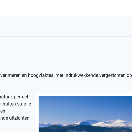
 over meren en hoogvlaktes, met indrukwekkende vergezichten o
atuur, perfect
n hutten stap je
pen
ende uitzichten