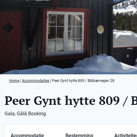
Home
|
Accommodaties
|
Peer Gynt hytte 809 / Blåbærvegen 28
Peer Gynt hytte 809 /
Gala, Gålå Booking
Accommodatie
Bestemming
Activiteit