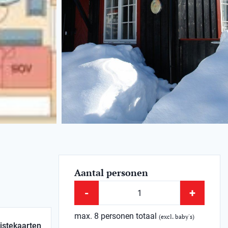
Aantal personen
-
+
max. 8 personen totaal
(excl. baby's)
istekaarten