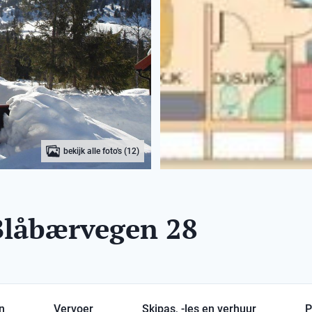
bekijk alle foto's (12)
 Blåbærvegen 28
en
Vervoer
Skipas, -les en verhuur
P