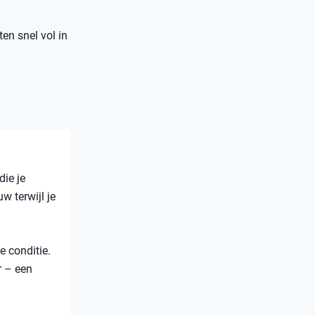
ten snel vol in
die je
w terwijl je
e conditie.
r – een