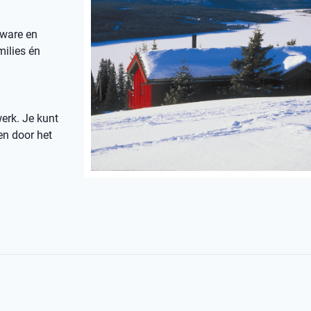
zware en
milies én
erk. Je kunt
en door het