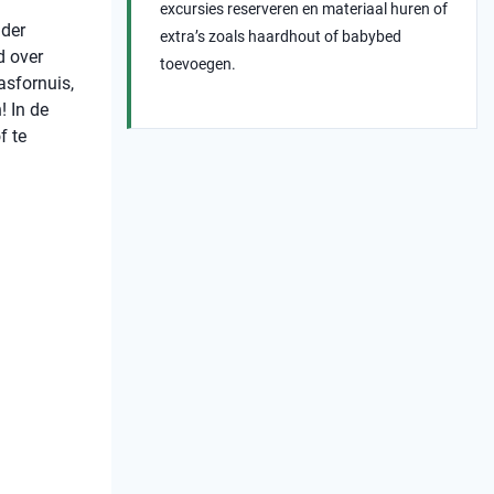
excursies reserveren en materiaal huren of
nder
extra’s zoals haardhout of babybed
d over
toevoegen.
asfornuis,
! In de
f te