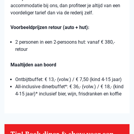
accommodatie bij ons, dan profiteer je altijd van een
voordeliger tarief dan via de rederij zelf.
Voorbeeldprijzen retour (auto + hut):
2 personen in een 2-persoons hut: vanaf € 380,-
retour
Maaltijden aan boord
Ontbijtbuffet: € 13,- (volw.) / € 7,50 (kind 4-15 jaar)
All-inclusive dinerbuffet*: € 36,- (volw.) / € 18,- (kind
4-15 jaar)* inclusief bier, wijn, frisdranken en koffie
Tip! Boek diner & show voor een