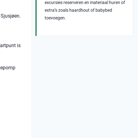
excursies reserveren en materiaal huren of
extra’s zoals haardhout of babybed
 Sjusjøen.
toevoegen.
artpunt is
mtepomp