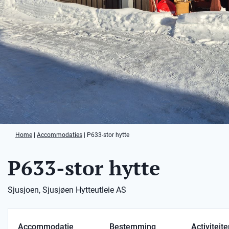
Home
|
Accommodaties
|
P633-stor hytte
P633-stor hytte
Sjusjoen, Sjusjøen Hytteutleie AS
Accommodatie
Bestemming
Activiteit