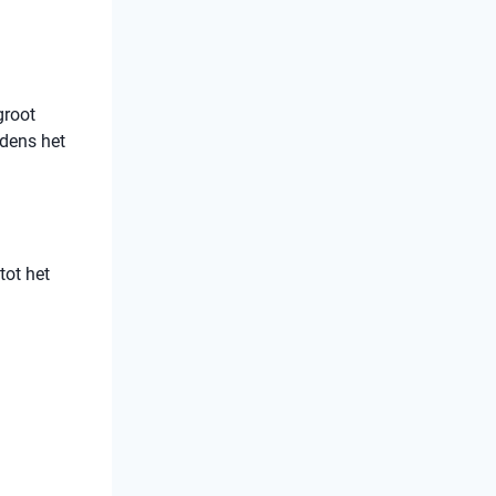
groot
jdens het
tot het