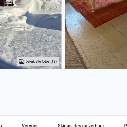
bekijk alle foto's (13)
en
Vervoer
Skipas, -les en verhuur
P