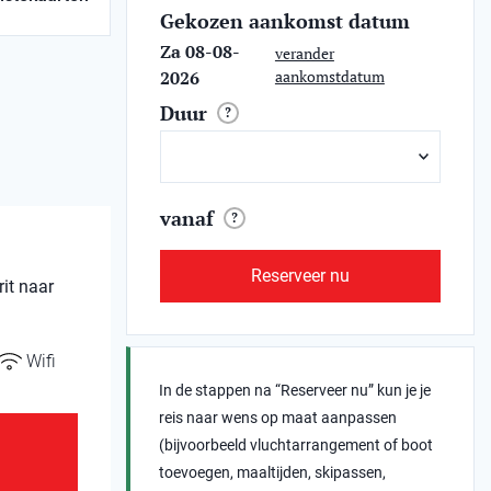
Gekozen aankomst datum
Za 08-08-
verander
2026
aankomstdatum
Duur
?
vanaf
?
Reserveer nu
rit naar
Wifi
In de stappen na “Reserveer nu” kun je je
reis naar wens op maat aanpassen
(bijvoorbeeld vluchtarrangement of boot
toevoegen, maaltijden, skipassen,