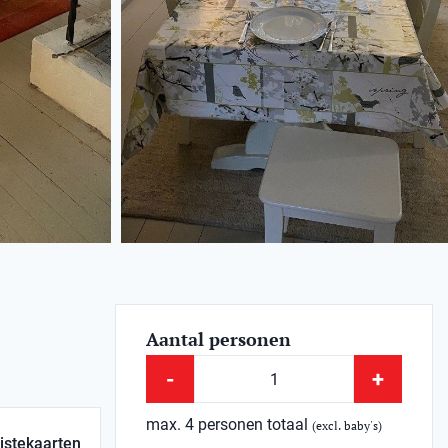
Aantal personen
-
+
max. 4 personen totaal
(excl. baby's)
istekaarten