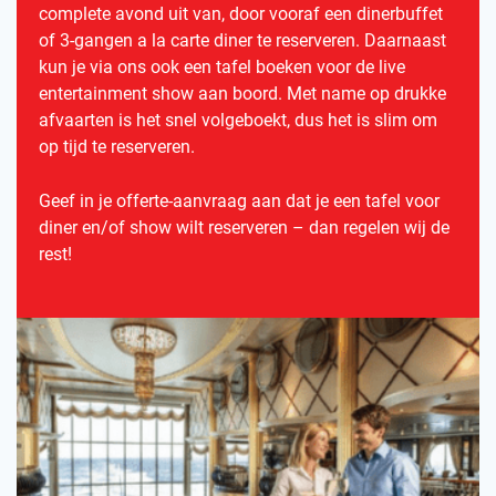
complete avond uit van, door vooraf een dinerbuffet
of 3-gangen a la carte diner te reserveren. Daarnaast
kun je via ons ook een tafel boeken voor de live
entertainment show aan boord. Met name op drukke
afvaarten is het snel volgeboekt, dus het is slim om
op tijd te reserveren.
Geef in je offerte-aanvraag aan dat je een tafel voor
diner en/of show wilt reserveren – dan regelen wij de
rest!