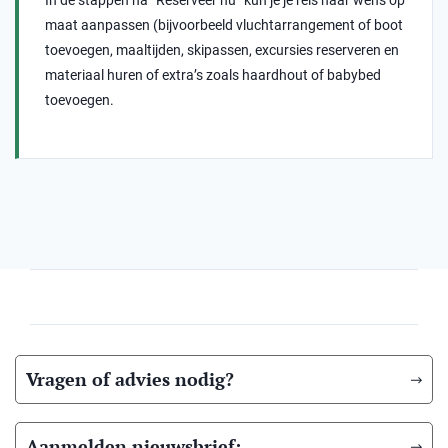
In de stappen na “Reserveer nu” kun je je reis naar wens op
maat aanpassen (bijvoorbeeld vluchtarrangement of boot
toevoegen, maaltijden, skipassen, excursies reserveren en
materiaal huren of extra’s zoals haardhout of babybed
toevoegen.
Vragen of advies nodig?
Aanmelden nieuwsbrief: