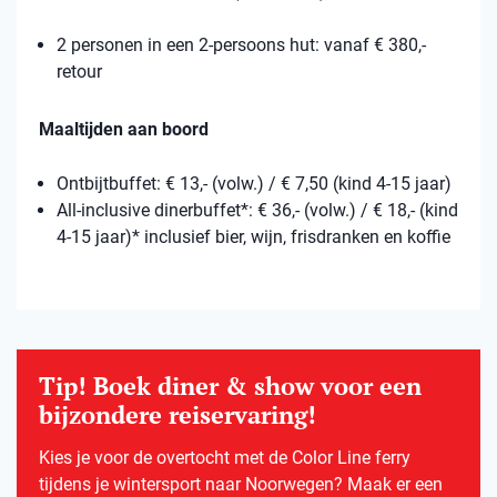
2 personen in een 2-persoons hut: vanaf € 380,-
retour
Maaltijden aan boord
Ontbijtbuffet: € 13,- (volw.) / € 7,50 (kind 4-15 jaar)
All-inclusive dinerbuffet*: € 36,- (volw.) / € 18,- (kind
4-15 jaar)* inclusief bier, wijn, frisdranken en koffie
Tip! Boek diner & show voor een
bijzondere reiservaring!
Kies je voor de overtocht met de Color Line ferry
tijdens je wintersport naar Noorwegen? Maak er een