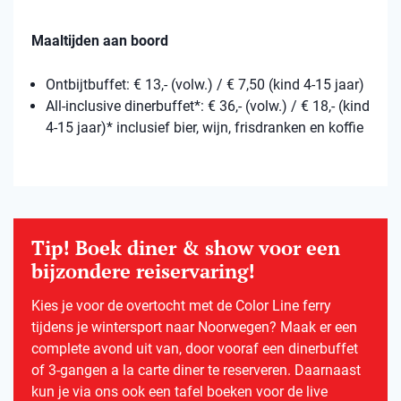
Maaltijden aan boord
Ontbijtbuffet: € 13,- (volw.) / € 7,50 (kind 4-15 jaar)
All-inclusive dinerbuffet*: € 36,- (volw.) / € 18,- (kind
4-15 jaar)* inclusief bier, wijn, frisdranken en koffie
Tip! Boek diner & show voor een
bijzondere reiservaring!
Kies je voor de overtocht met de Color Line ferry
tijdens je wintersport naar Noorwegen? Maak er een
complete avond uit van, door vooraf een dinerbuffet
of 3-gangen a la carte diner te reserveren. Daarnaast
kun je via ons ook een tafel boeken voor de live