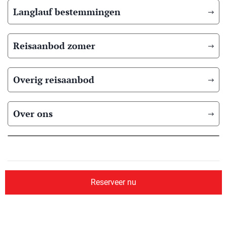
Langlauf bestemmingen
Reisaanbod zomer
Overig reisaanbod
Over ons
© 2026 Scandic Booking
Algemene voorwaarden
Privacyverklaring
Reserveer nu
Aangesloten bij