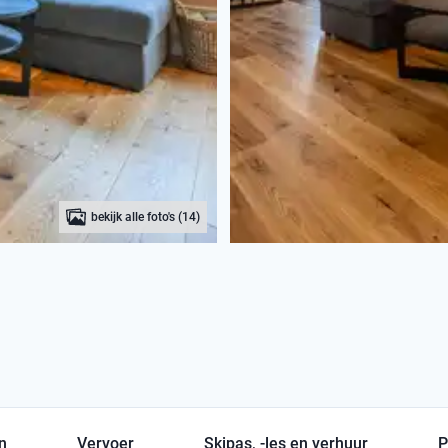
bekijk alle foto's (14)
en
Vervoer
Skipas, -les en verhuur
P