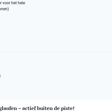
r voor het hele
annen)
n
laufen – actief buiten de piste!