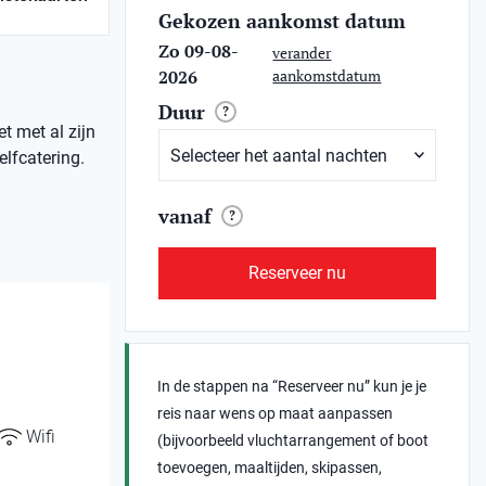
Gekozen aankomst datum
Zo 09-08-
verander
2026
aankomstdatum
Duur
?
t met al zijn
lfcatering.
vanaf
?
Reserveer nu
In de stappen na “Reserveer nu” kun je je
reis naar wens op maat aanpassen
Wifi
(bijvoorbeeld vluchtarrangement of boot
toevoegen, maaltijden, skipassen,