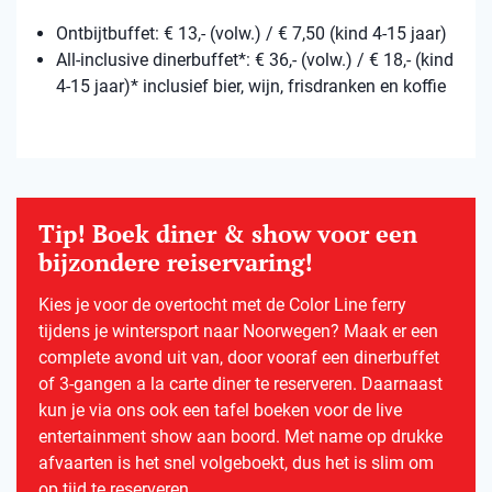
Ontbijtbuffet: € 13,- (volw.) / € 7,50 (kind 4-15 jaar)
All-inclusive dinerbuffet*: € 36,- (volw.) / € 18,- (kind
4-15 jaar)* inclusief bier, wijn, frisdranken en koffie
Tip! Boek diner & show voor een
bijzondere reiservaring!
Kies je voor de overtocht met de Color Line ferry
tijdens je wintersport naar Noorwegen? Maak er een
complete avond uit van, door vooraf een dinerbuffet
of 3-gangen a la carte diner te reserveren. Daarnaast
kun je via ons ook een tafel boeken voor de live
entertainment show aan boord. Met name op drukke
afvaarten is het snel volgeboekt, dus het is slim om
op tijd te reserveren.