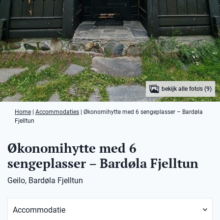
bekijk alle foto's (9)
Home
|
Accommodaties
|
Økonomihytte med 6 sengeplasser – Bardøla
Fjelltun
Økonomihytte med 6
sengeplasser – Bardøla Fjelltun
Geilo, Bardøla Fjelltun