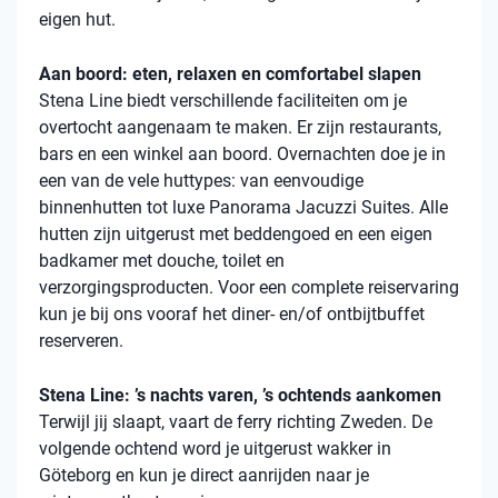
eigen hut.
Aan boord: eten, relaxen en comfortabel slapen
Stena
Line biedt verschillende faciliteiten om je
overtocht aangenaam te maken. Er zijn restaurants,
bars en een winkel aan boord. Overnachten doe je in
een van de vele
huttypes
: van eenvoudige
binnenhutten
tot luxe Panorama Jacuzzi Suites. Alle
hutten zijn uitgerust met beddengoed en een eigen
badkamer met douche, toilet en
verzorgingsproducten. Voor een complete reiservaring
kun je bij ons vooraf het diner- en/of ontbijtbuffet
reserveren.
Stena Line: ’s nachts varen, ’s ochtends aankomen
Terwijl jij slaapt, vaart de ferry richting Zweden. De
volgende ochtend word je uitgerust wakker in
Göteborg en kun je direct aanrijden naar je