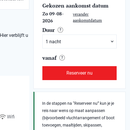
Gekozen aankomst datum
Zo 09-08-
verander
2026
aankomstdatum
Duur
?
er verblijft u
vanaf
?
Reserveer nu
In de stappen na “Reserveer nu” kun je je
reis naar wens op maat aanpassen
Wifi
(bijvoorbeeld vluchtarrangement of boot
toevoegen, maaltijden, skipassen,