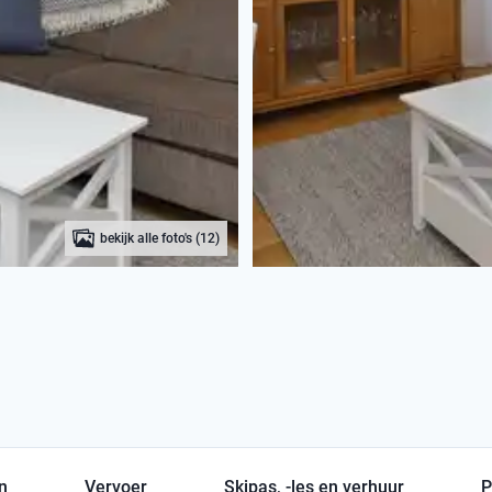
bekijk alle foto's (12)
en
Vervoer
Skipas, -les en verhuur
P