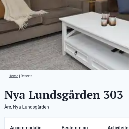
Home
|
Resorts
Nya Lundsgården 303
Åre, Nya Lundsgården
Accommodatie
Bestemming
Activiteit