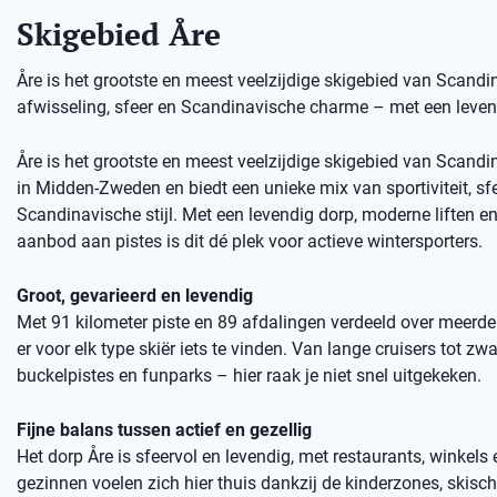
Skigebied Åre
Åre is het grootste en meest veelzijdige skigebied van Scandin
afwisseling, sfeer en Scandinavische charme – met een leven
Åre is het grootste en meest veelzijdige skigebied van Scandin
in Midden-Zweden en biedt een unieke mix van sportiviteit, sf
Scandinavische stijl. Met een levendig dorp, moderne liften e
aanbod aan pistes is dit dé plek voor actieve wintersporters.
Groot, gevarieerd en levendig
Met 91 kilometer piste en 89 afdalingen verdeeld over meerde
er voor elk type skiër iets te vinden. Van lange cruisers tot zwa
buckelpistes en funparks – hier raak je niet snel uitgekeken.
Fijne balans tussen actief en gezellig
Het dorp Åre is sfeervol en levendig, met restaurants, winkels
gezinnen voelen zich hier thuis dankzij de kinderzones, skisc