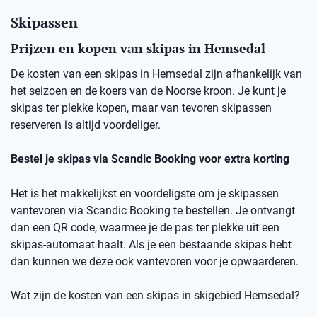
Skipassen
Prijzen en kopen van skipas in Hemsedal
De kosten van een skipas in
Hemsedal
zij
n afhankelijk van
het seizoen en de koers van de Noorse kro
on
.
Je kunt je
skipas ter plekke kopen, maar v
an
t
evoren skipassen
reserveren is altijd voordeliger.
Bestel je skipas via
Scandic
Booking
voor extra korting
Het is het makkelijkst en voordeligste om je skipassen
vantevoren
via
Scandic
Booking
te bestellen.
Je ontvangt
dan een
QR code
, waarmee je de pas ter plekke uit een
skipas-automaat haalt. Als je een bestaande skipas hebt
dan kunnen we deze ook
vantevoren
voor je opwaarderen.
Wat zijn de kosten van een skipas
in skigebied
Hemsedal
?