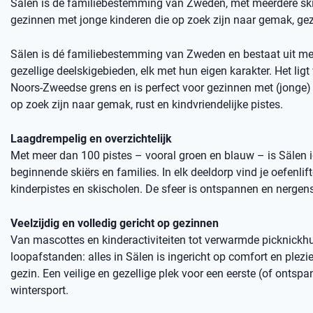
Sälen is dé familiebestemming van Zweden, met meerdere skige
gezinnen met jonge kinderen die op zoek zijn naar gemak, gez
Sälen is dé familiebestemming van Zweden en bestaat uit me
gezellige deelskigebieden, elk met hun eigen karakter. Het ligt 
Noors-Zweedse grens en is perfect voor gezinnen met (jonge) 
op zoek zijn naar gemak, rust en kindvriendelijke pistes.
Laagdrempelig en overzichtelijk
Met meer dan 100 pistes – vooral groen en blauw – is Sälen 
beginnende skiërs en families. In elk deeldorp vind je oefenlift
kinderpistes en skischolen. De sfeer is ontspannen en nergens
Veelzijdig en volledig gericht op gezinnen
Van mascottes en kinderactiviteiten tot verwarmde picknickhu
loopafstanden: alles in Sälen is ingericht op comfort en plezie
gezin. Een veilige en gezellige plek voor een eerste (of ontsp
wintersport.