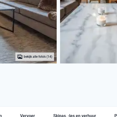
bekijk alle foto's (14)
en
Vervoer
Skipas, -les en verhuur
P