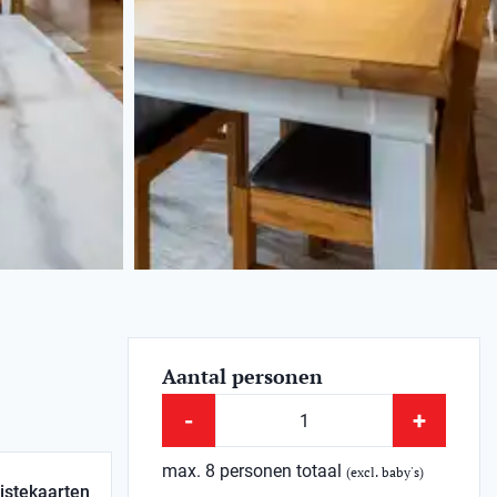
Aantal personen
-
+
max. 8 personen totaal
(excl. baby's)
istekaarten