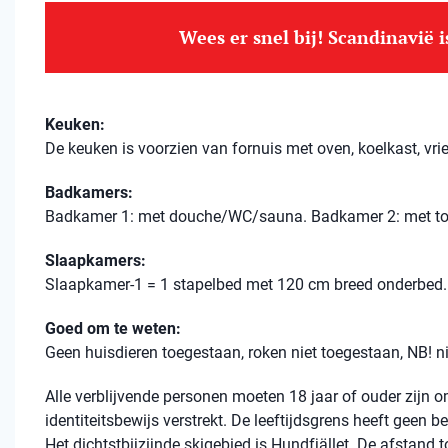
Wees er snel bij! Scandinavië 
Keuken:
De keuken is voorzien van fornuis met oven, koelkast, vri
Badkamers:
Badkamer 1: met douche/WC/sauna. Badkamer 2: met toi
Slaapkamers:
Slaapkamer-1 = 1 stapelbed met 120 cm breed onderbed.
Goed om te weten:
Geen huisdieren toegestaan, roken niet toegestaan, NB! 
Alle verblijvende personen moeten 18 jaar of ouder zijn
identiteitsbewijs verstrekt. De leeftijdsgrens heeft geen 
Het dichtstbijzijnde skigebied is Hundfjället. De afstand to