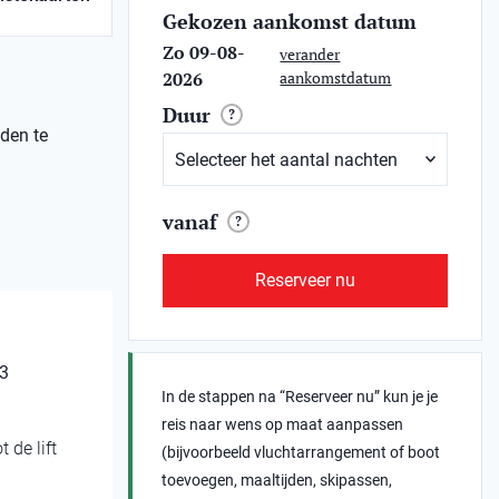
Gekozen aankomst datum
Zo 09-08-
verander
2026
aankomstdatum
Duur
?
jden te
vanaf
?
Reserveer nu
 3
In de stappen na “Reserveer nu” kun je je
reis naar wens op maat aanpassen
 de lift
(bijvoorbeeld vluchtarrangement of boot
toevoegen, maaltijden, skipassen,