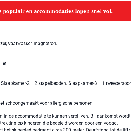
is populair en accommodaties lopen snel vol.
ezer, vaatwasser, magnetron.
let.
 Slaapkamer-2 = 2 stapelbedden. Slaapkamer-3 = 1 tweepersoo
niet schoongemaakt voor allergische personen.
 om in de accommodatie te kunnen verblijven. Bij aankomst wordt
betrekking op kinderen die begeleid worden door een voogd.
t het skigebied bedraagt ​​circa 300 meter. De afstand tot de lift