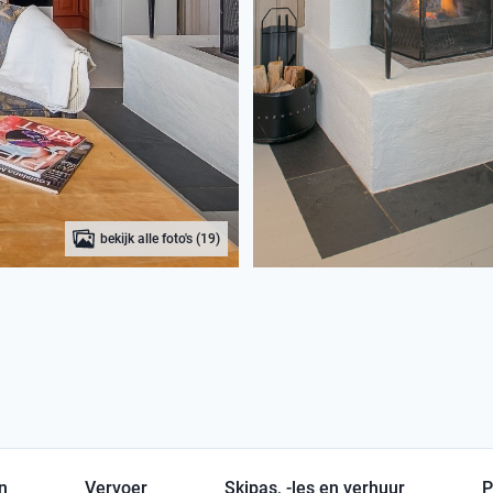
bekijk alle foto's (19)
en
Vervoer
Skipas, -les en verhuur
P