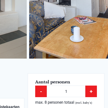
Aantal personen
-
+
max. 8 personen totaal
(excl. baby's)
istekaarten