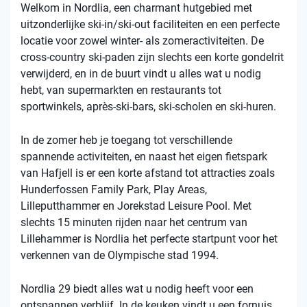
Welkom in Nordlia, een charmant hutgebied met
uitzonderlijke ski-in/ski-out faciliteiten en een perfecte
locatie voor zowel winter- als zomeractiviteiten. De
cross-country ski-paden zijn slechts een korte gondelrit
verwijderd, en in de buurt vindt u alles wat u nodig
hebt, van supermarkten en restaurants tot
sportwinkels, après-ski-bars, ski-scholen en ski-huren.
In de zomer heb je toegang tot verschillende
spannende activiteiten, en naast het eigen fietspark
van Hafjell is er een korte afstand tot attracties zoals
Hunderfossen Family Park, Play Areas,
Lilleputthammer en Jorekstad Leisure Pool. Met
slechts 15 minuten rijden naar het centrum van
Lillehammer is Nordlia het perfecte startpunt voor het
verkennen van de Olympische stad 1994.
Nordlia 29 biedt alles wat u nodig heeft voor een
ontspannen verblijf. In de keuken vindt u een fornuis,