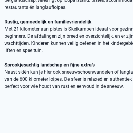
berglandschap. Alles ligt op loopafstand: pistes, accommodat
restaurants én langlaufloipes.
Rustig, gemoedelijk en familievriendelijk
Met 21 kilometer aan pistes is Skeikampen ideaal voor gezin
beginners. De afdalingen zijn breed en overzichtelijk, en er zi
wachttijden. Kinderen kunnen veilig oefenen in het kindergeb
liften en speeltuin.
Sprookjesachtig landschap en fijne extra’s
Naast skiën kun je hier ook sneeuwschoenwandelen of langla
van de 600 kilometer loipes. De sfeer is relaxed en authentie
perfect voor wie houdt van rust en eenvoud in de sneeuw.