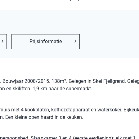
Prijsinformatie
t. Bouwjaar 2008/2015. 138m². Gelegen in Skei Fjellgrend. Gele
an en skiliften. 1,9 km naar de supermarkt.
rnuis met 4 kookplaten, koffiezetapparaat en waterkoker. Bijkeu
n. Een kleine open haard in de keuken.
ersoonsbed. Slaapkamer 3 en 4 (eerste verdieping): elk met 1