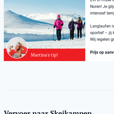
Noren! Je gli
intensief tem
Langlaufen is
sportief – jij
Wij regelen g
Prijs op aan
Martina's tip!
Vervoer naar Skeikampen