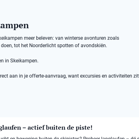
ikampen
 Skeikampen meer beleven: van winterse avonturen zoals
oen, tot het Noorderlicht spotten of avondskiën.
ten in Skeikampen.
ect aan in je offerte-aanvraag, want excursies en activiteiten zit
laufen – actief buiten de piste!
 lucht en beweging buiten de skipistes? Probeer langlaufen – dé 