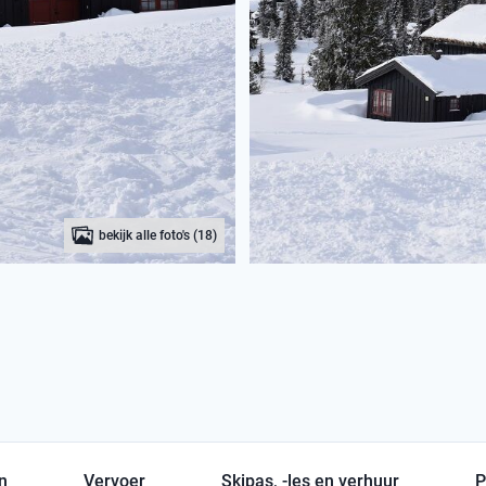
bekijk alle foto's (18)
en
Vervoer
Skipas, -les en verhuur
P