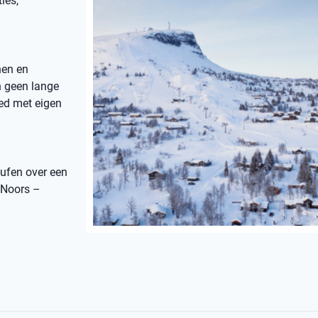
ies,
nen en
jn geen lange
ied met eigen
ufen over een
k Noors –