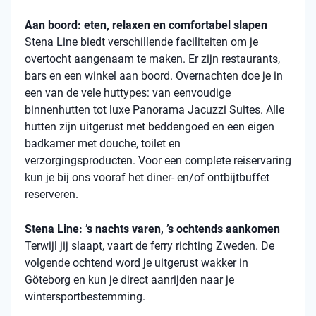
Aan boord: eten, relaxen en comfortabel slapen
Stena
Line biedt verschillende faciliteiten om je
overtocht aangenaam te maken. Er zijn restaurants,
bars en een winkel aan boord. Overnachten doe je in
een van de vele
huttypes
: van eenvoudige
binnenhutten
tot luxe Panorama Jacuzzi Suites. Alle
hutten zijn uitgerust met beddengoed en een eigen
badkamer met douche, toilet en
verzorgingsproducten. Voor een complete reiservaring
kun je bij ons vooraf het diner- en/of ontbijtbuffet
reserveren.
Stena Line: ’s nachts varen, ’s ochtends aankomen
Terwijl jij slaapt, vaart de ferry richting Zweden. De
volgende ochtend word je uitgerust wakker in
Göteborg en kun je direct aanrijden naar je
wintersportbestemming.