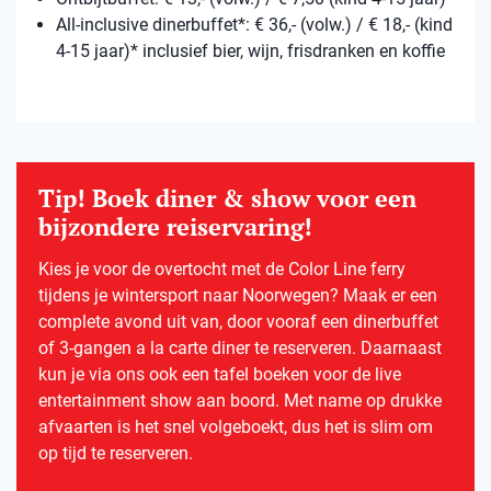
All-inclusive dinerbuffet*: € 36,- (volw.) / € 18,- (kind
4-15 jaar)* inclusief bier, wijn, frisdranken en koffie
Tip! Boek diner & show voor een
bijzondere reiservaring!
Kies je voor de overtocht met de Color Line ferry
tijdens je wintersport naar Noorwegen? Maak er een
complete avond uit van, door vooraf een dinerbuffet
of 3-gangen a la carte diner te reserveren. Daarnaast
kun je via ons ook een tafel boeken voor de live
entertainment show aan boord. Met name op drukke
afvaarten is het snel volgeboekt, dus het is slim om
op tijd te reserveren.