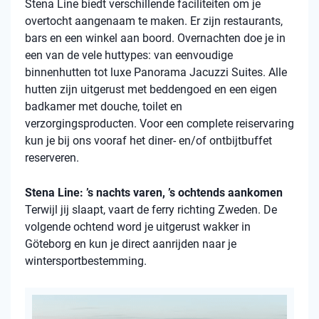
Stena
Line biedt verschillende faciliteiten om je
overtocht aangenaam te maken. Er zijn restaurants,
bars en een winkel aan boord. Overnachten doe je in
een van de vele
huttypes
: van eenvoudige
binnenhutten
tot luxe Panorama Jacuzzi Suites. Alle
hutten zijn uitgerust met beddengoed en een eigen
badkamer met douche, toilet en
verzorgingsproducten. Voor een complete reiservaring
kun je bij ons vooraf het diner- en/of ontbijtbuffet
reserveren.
Stena Line: ’s nachts varen, ’s ochtends aankomen
Terwijl jij slaapt, vaart de ferry richting Zweden. De
volgende ochtend word je uitgerust wakker in
Göteborg en kun je direct aanrijden naar je
wintersportbestemming.