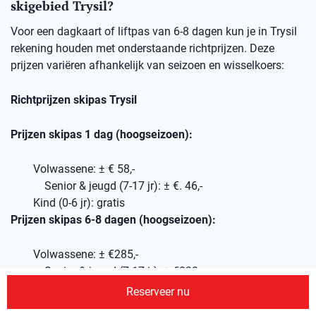
skigebied Trysil?
Voor een dagkaart of liftpas van 6-8 dagen kun je in Trysil
rekening houden met onderstaande richtprijzen. Deze
prijzen variëren afhankelijk van seizoen en wisselkoers:
Richtprijzen skipas Trysil
Prijzen skipas 1 dag (hoogseizoen):
Volwassene: ± € 58,-
Senior & jeugd (7-17 jr): ± €. 46,-
Kind (0-6 jr): gratis
Prijzen skipas 6-8 dagen (hoogseizoen):
Volwassene: ± €285,-
Senior & jeugd (7-17 jr): ± €230,-
Kind (0-6 jr): gratis
Reserveer nu
Wil je je skipassen van tevoren via ons reserveren, geef dit