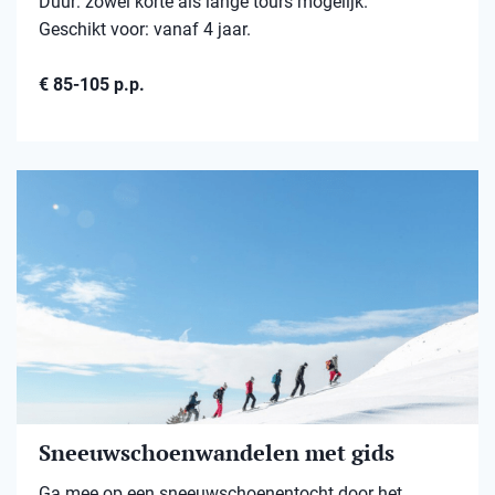
Duur: zowel korte als lange tours mogelijk.
Geschikt voor: vanaf 4 jaar.
€ 85-105 p.p.
Sneeuwschoenwandelen met gids
Ga mee op een sneeuwschoenentocht door het