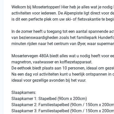
Welkom bij Mosetertoppen! Hier heb je alles wat je nodig h
activiteiten voor iedereen. De Alpenpiste ligt direct voor d
is dit een perfecte plek om uw ski- of fietsvakantie te b
In de zomer heeft u toegang tot een aantal spannende activ
van bezienswaardigheden zoals het familiepark Hunderfos
minuten rijden naar het centrum van Øyer, waar superma
Mosætervegen 480A biedt alles wat u nodig heeft voor een 
magnetron, vaatwasser en koffiezetapparaat.
De eethoek biedt plaats aan 10 personen, ideaal om geze
Na een dag vol activiteiten kunt u heerlijk ontspannen i
ideaal voor gezellige avonden bij het vuur.
Slaapkamers:
Slaapkamer 1: Stapelbed (90cm x 200cm)
Slaapkamer 2: Familiestapelbed (90cm / 150cm x 200c
Slaapkamer 3: Familiestapelbed (90cm / 150cm x 200c