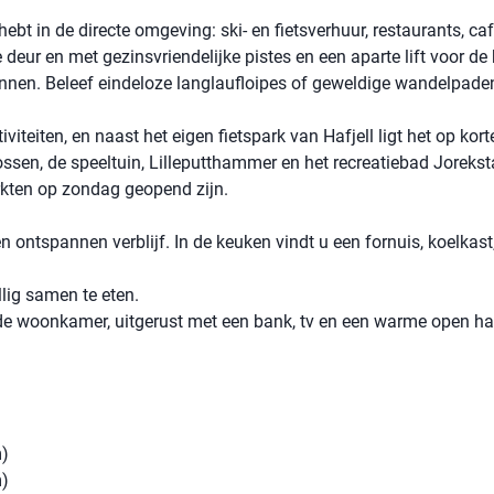
ebt in de directe omgeving: ski- en fietsverhuur, restaurants, ca
e deur en met gezinsvriendelijke pistes en een aparte lift voor de 
eginnen. Beleef eindeloze langlaufloipes of geweldige wandelpade
iteiten, en naast het eigen fietspark van Hafjell ligt het op kor
sen, de speeltuin, Lilleputthammer en het recreatiebad Jorekst
rkten op zondag geopend zijn.
ontspannen verblijf. In de keuken vindt u een fornuis, koelkast, 
llig samen te eten.
n de woonkamer, uitgerust met een bank, tv en een warme open ha
m)
m)