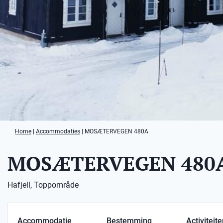
Home
|
Accommodaties
|
MOSÆTERVEGEN 480A
MOSÆTERVEGEN 480
Hafjell, Toppområde
Accommodatie
Bestemming
Activiteit