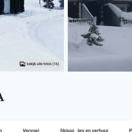
bekijk alle foto's (16)
A
en
Vervoer
Skipas, -les en verhuur
P