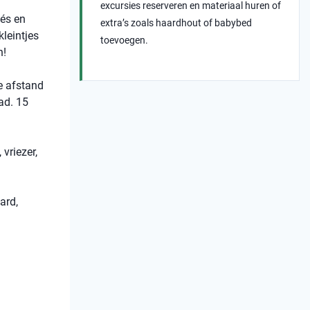
excursies reserveren en materiaal huren of
fés en
extra’s zoals haardhout of babybed
kleintjes
toevoegen.
n!
te afstand
ad. 15
vriezer,
ard,