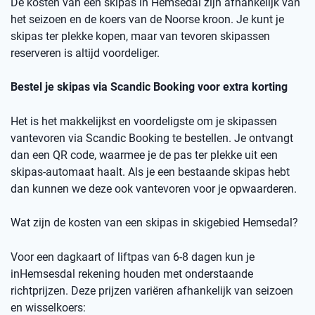
De kosten van een skipas in
Hemsedal
zij
n afhankelijk van
het seizoen en de koers van de Noorse kro
on
.
Je kunt je
skipas ter plekke kopen, maar v
an
t
evoren skipassen
reserveren is altijd voordeliger.
Bestel je skipas via
Scandic
Booking
voor extra korting
Het is het makkelijkst en voordeligste om je skipassen
vantevoren
via
Scandic
Booking
te bestellen.
Je ontvangt
dan een
QR code
, waarmee je de pas ter plekke uit een
skipas-automaat haalt. Als je een bestaande skipas hebt
dan kunnen we deze ook
vantevoren
voor je opwaarderen.
Wat zijn de kosten van een skipas
in skigebied
Hemsedal
?
Voor een dagkaart of
liftpas
van 6-8 dagen kun je
in
Hemsesdal
rekening houden met onderstaande
richtprijzen
. Deze prijzen variëren afhankelijk van seizoen
en wisselkoers
: