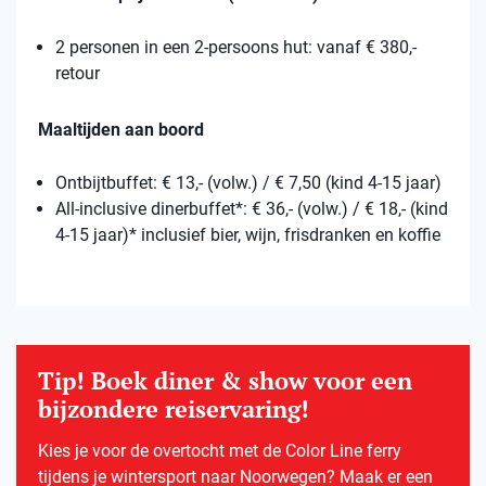
2 personen in een 2-persoons hut: vanaf € 380,-
retour
Maaltijden aan boord
Ontbijtbuffet: € 13,- (volw.) / € 7,50 (kind 4-15 jaar)
All-inclusive dinerbuffet*: € 36,- (volw.) / € 18,- (kind
4-15 jaar)* inclusief bier, wijn, frisdranken en koffie
Tip! Boek diner & show voor een
bijzondere reiservaring!
Kies je voor de overtocht met de Color Line ferry
tijdens je wintersport naar Noorwegen? Maak er een