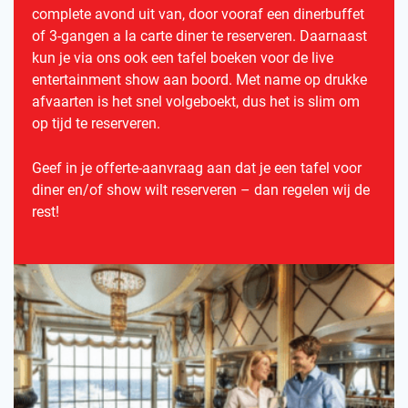
complete avond uit van, door vooraf een dinerbuffet
of 3-gangen a la carte diner te reserveren. Daarnaast
kun je via ons ook een tafel boeken voor de live
entertainment show aan boord. Met name op drukke
afvaarten is het snel volgeboekt, dus het is slim om
op tijd te reserveren.
Geef in je offerte-aanvraag aan dat je een tafel voor
diner en/of show wilt reserveren – dan regelen wij de
rest!