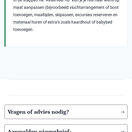
In de stappen na “Reserveer nu” kun je je reis naar wens op
maat aanpassen (bijvoorbeeld vluchtarrangement of boot
toevoegen, maaltijden, skipassen, excursies reserveren en
materiaal huren of extra’s zoals haardhout of babybed
toevoegen.
Vragen of advies nodig?
Aanmelden nieuwsbrief: