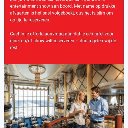
entertainment show aan boord. Met name op drukke
afvaarten is het snel volgeboekt, dus het is slim om
op tijd te reserveren.
Geef in je offerte-aanvraag aan dat je een tafel voor
diner en/of show wilt reserveren – dan regelen wij de
rest!