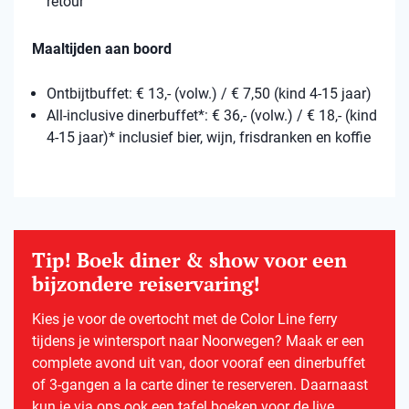
retour
Maaltijden aan boord
Ontbijtbuffet: € 13,- (volw.) / € 7,50 (kind 4-15 jaar)
All-inclusive dinerbuffet*: € 36,- (volw.) / € 18,- (kind
4-15 jaar)* inclusief bier, wijn, frisdranken en koffie
Tip! Boek diner & show voor een
bijzondere reiservaring!
Kies je voor de overtocht met de Color Line ferry
tijdens je wintersport naar Noorwegen? Maak er een
complete avond uit van, door vooraf een dinerbuffet
of 3-gangen a la carte diner te reserveren. Daarnaast
kun je via ons ook een tafel boeken voor de live