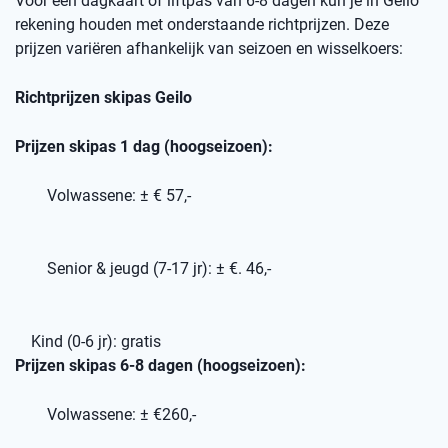
Voor een dagkaart of liftpas van 6-8 dagen kun je in Geilo
rekening houden met onderstaande richtprijzen. Deze
prijzen variëren afhankelijk van seizoen en wisselkoers:
Richtprijzen skipas Geilo
Prijzen skipas 1 dag (hoogseizoen):
Volwassene: ± € 57,-
Senior & jeugd (7-17 jr): ± €. 46,-
Kind (0-6 jr): gratis
Prijzen skipas 6-8 dagen (hoogseizoen):
Volwassene: ± €260,-