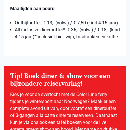
Maaltijden aan boord
Ontbijtbuffet: € 13,- (volw.) / € 7,50 (kind 4-15 jaar)
All-inclusive dinerbuffet*: € 36,- (volw.) / € 18,- (kind
4-15 jaar)* inclusief bier, wijn, frisdranken en koffie
Tip! Boek diner & show voor een
bijzondere reiservaring!
Kies je voor de overtocht met de Color Line ferry
tijdens je wintersport naar Noorwegen? Maak er een
complete avond uit van, door vooraf een dinerbuffet
of 3-gangen a la carte diner te reserveren. Daarnaast
kun je via ons ook een tafel boeken voor de live
entertainment show aan boord. Met name op drukke