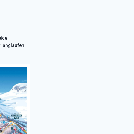
eide
r langlaufen