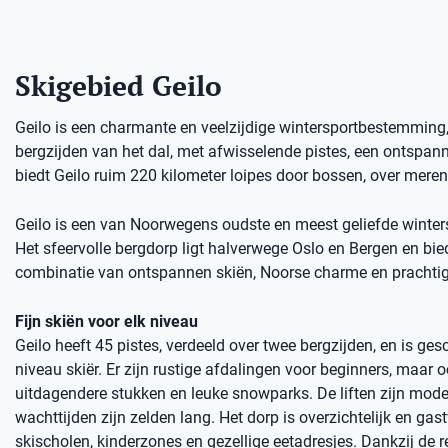
Skigebied Geilo
Geilo is een charmante en veelzijdige wintersportbestemming, p
bergzijden van het dal, met afwisselende pistes, een ontspan
biedt Geilo ruim 220 kilometer loipes door bossen, over mere
Geilo is een van Noorwegens oudste en meest geliefde winter
Het sfeervolle bergdorp ligt halverwege Oslo en Bergen en bied
combinatie van ontspannen skiën, Noorse charme en prachtig
Fijn skiën voor elk niveau
Geilo heeft 45 pistes, verdeeld over twee bergzijden, en is gesc
niveau skiër. Er zijn rustige afdalingen voor beginners, maar 
uitdagendere stukken en leuke snowparks. De liften zijn mode
wachttijden zijn zelden lang. Het dorp is overzichtelijk en gast
skischolen, kinderzones en gezellige eetadresjes. Dankzij de r