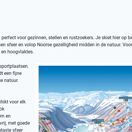
erfect voor gezinnen, stellen en rustzoekers. Je skiet hier op b
nen sfeer en volop Noorse gezelligheid midden in de natuur. Voo
n en hoogvlaktes.
sportplaatsen.
t een fijne
e natuur.
hikt voor elk
ook
rn en
vrij, met goede
elaxte sfeer