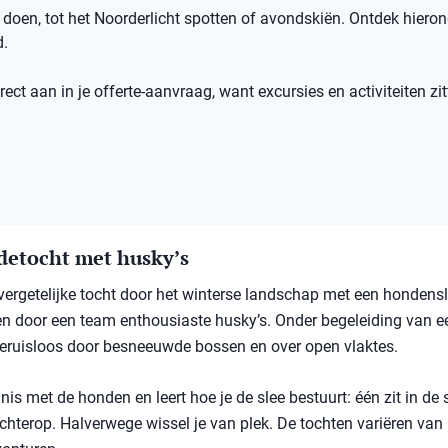
oen, tot het Noorderlicht spotten of avondskiën. Ontdek hiero
d.
ect aan in je offerte-aanvraag, want excursies en activiteiten zit
detocht met husky’s
ergetelijke tocht door het winterse landschap met een hondensl
en door een team enthousiaste husky’s. Onder begeleiding van e
 geruisloos door besneeuwde bossen en over open vlaktes.
is met de honden en leert hoe je de slee bestuurt: één zit in de s
chterop. Halverwege wissel je van plek. De tochten variëren van k