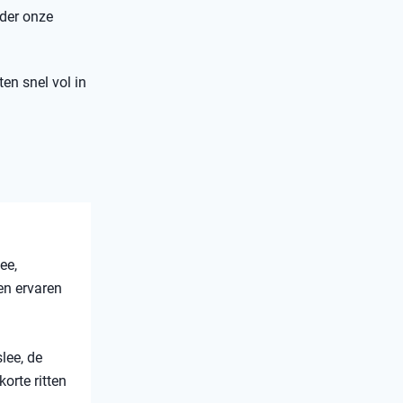
nder onze
ten snel vol in
ee,
en ervaren
lee, de
orte ritten