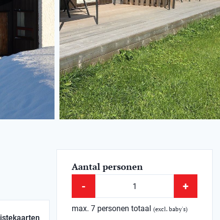
Aantal personen
-
+
max. 7 personen totaal
(excl. baby's)
istekaarten