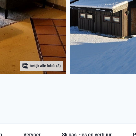
bekijk alle foto's (8)
en
Vervoer
Skipas, -les en verhuur
P