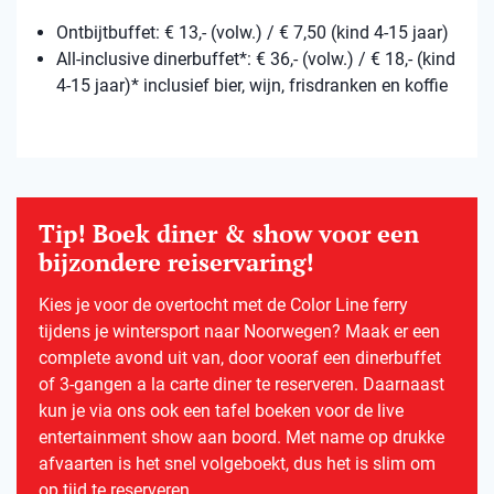
Ontbijtbuffet: € 13,- (volw.) / € 7,50 (kind 4-15 jaar)
All-inclusive dinerbuffet*: € 36,- (volw.) / € 18,- (kind
4-15 jaar)* inclusief bier, wijn, frisdranken en koffie
Tip! Boek diner & show voor een
bijzondere reiservaring!
Kies je voor de overtocht met de Color Line ferry
tijdens je wintersport naar Noorwegen? Maak er een
complete avond uit van, door vooraf een dinerbuffet
of 3-gangen a la carte diner te reserveren. Daarnaast
kun je via ons ook een tafel boeken voor de live
entertainment show aan boord. Met name op drukke
afvaarten is het snel volgeboekt, dus het is slim om
op tijd te reserveren.