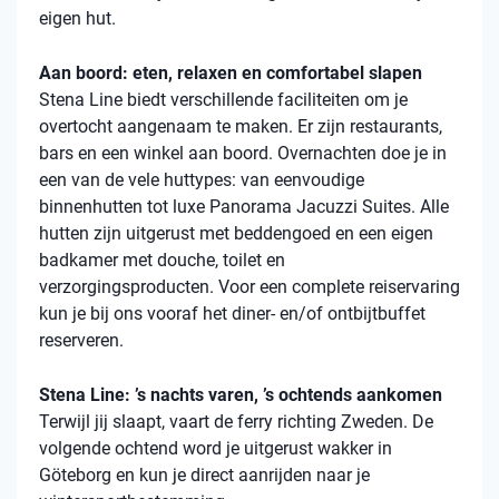
eigen hut.
Aan boord: eten, relaxen en comfortabel slapen
Stena
Line biedt verschillende faciliteiten om je
overtocht aangenaam te maken. Er zijn restaurants,
bars en een winkel aan boord. Overnachten doe je in
een van de vele
huttypes
: van eenvoudige
binnenhutten
tot luxe Panorama Jacuzzi Suites. Alle
hutten zijn uitgerust met beddengoed en een eigen
badkamer met douche, toilet en
verzorgingsproducten. Voor een complete reiservaring
kun je bij ons vooraf het diner- en/of ontbijtbuffet
reserveren.
Stena Line: ’s nachts varen, ’s ochtends aankomen
Terwijl jij slaapt, vaart de ferry richting Zweden. De
volgende ochtend word je uitgerust wakker in
Göteborg en kun je direct aanrijden naar je