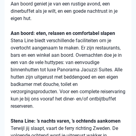
Aan boord geniet je van een rustige avond, een
dinerbuffet als je wilt, en een goede nachtrust in je
eigen hut.
Aan boord: eten, relaxen en comfortabel slapen
Stena
Line biedt verschillende faciliteiten om je
overtocht aangenaam te maken. Er zijn restaurants,
bars en een winkel aan boord. Overnachten doe je in
een van de vele
huttypes
: van eenvoudige
binnenhutten
tot luxe Panorama Jacuzzi Suites. Alle
hutten zijn uitgerust met beddengoed en een eigen
badkamer met douche, toilet en
verzorgingsproducten. Voor een complete reiservaring
kun je bij ons vooraf het diner- en/of ontbijtbuffet
reserveren.
Stena Line: ’s nachts varen, ’s ochtends aankomen
Terwijl jij slaapt, vaart de ferry richting Zweden. De
volgende ochtend word je uitgerust wakker in