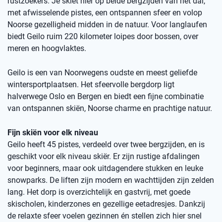
rustzoekers. Je skiet hier op beide bergzijden van het dal,
met afwisselende pistes, een ontspannen sfeer en volop
Noorse gezelligheid midden in de natuur. Voor langlaufen
biedt Geilo ruim 220 kilometer loipes door bossen, over
meren en hoogvlaktes.
Geilo is een van Noorwegens oudste en meest geliefde
wintersportplaatsen. Het sfeervolle bergdorp ligt
halverwege Oslo en Bergen en biedt een fijne combinatie
van ontspannen skiën, Noorse charme en prachtige natuur.
Fijn skiën voor elk niveau
Geilo heeft 45 pistes, verdeeld over twee bergzijden, en is
geschikt voor elk niveau skiër. Er zijn rustige afdalingen
voor beginners, maar ook uitdagendere stukken en leuke
snowparks. De liften zijn modern en wachttijden zijn zelden
lang. Het dorp is overzichtelijk en gastvrij, met goede
skischolen, kinderzones en gezellige eetadresjes. Dankzij
de relaxte sfeer voelen gezinnen én stellen zich hier snel