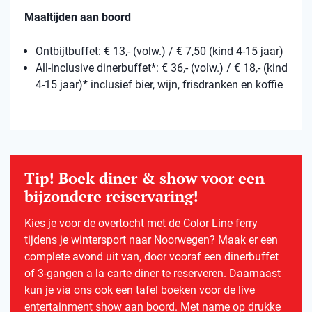
Maaltijden aan boord
Ontbijtbuffet: € 13,- (volw.) / € 7,50 (kind 4-15 jaar)
All-inclusive dinerbuffet*: € 36,- (volw.) / € 18,- (kind
4-15 jaar)* inclusief bier, wijn, frisdranken en koffie
Tip! Boek diner & show voor een
bijzondere reiservaring!
Kies je voor de overtocht met de Color Line ferry
tijdens je wintersport naar Noorwegen? Maak er een
complete avond uit van, door vooraf een dinerbuffet
of 3-gangen a la carte diner te reserveren. Daarnaast
kun je via ons ook een tafel boeken voor de live
entertainment show aan boord. Met name op drukke