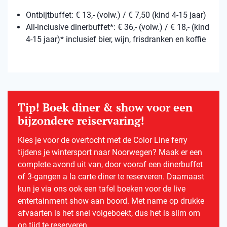
Ontbijtbuffet: € 13,- (volw.) / € 7,50 (kind 4-15 jaar)
All-inclusive dinerbuffet*: € 36,- (volw.) / € 18,- (kind
4-15 jaar)* inclusief bier, wijn, frisdranken en koffie
Tip! Boek diner & show voor een
bijzondere reiservaring!
Kies je voor de overtocht met de Color Line ferry
tijdens je wintersport naar Noorwegen? Maak er een
complete avond uit van, door vooraf een dinerbuffet
of 3-gangen a la carte diner te reserveren. Daarnaast
kun je via ons ook een tafel boeken voor de live
entertainment show aan boord. Met name op drukke
afvaarten is het snel volgeboekt, dus het is slim om
op tijd te reserveren.