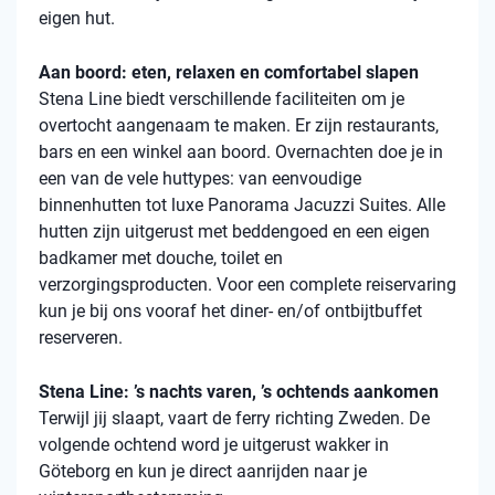
eigen hut.
Aan boord: eten, relaxen en comfortabel slapen
Stena
Line biedt verschillende faciliteiten om je
overtocht aangenaam te maken. Er zijn restaurants,
bars en een winkel aan boord. Overnachten doe je in
een van de vele
huttypes
: van eenvoudige
binnenhutten
tot luxe Panorama Jacuzzi Suites. Alle
hutten zijn uitgerust met beddengoed en een eigen
badkamer met douche, toilet en
verzorgingsproducten. Voor een complete reiservaring
kun je bij ons vooraf het diner- en/of ontbijtbuffet
reserveren.
Stena Line: ’s nachts varen, ’s ochtends aankomen
Terwijl jij slaapt, vaart de ferry richting Zweden. De
volgende ochtend word je uitgerust wakker in
Göteborg en kun je direct aanrijden naar je