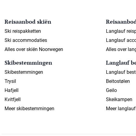
Reisaanbod skiën
Reisaanbod
Ski reispakketten
Langlauf reis
Ski accommodaties
Langlauf acc
Alles over skiën Noorwegen
Alles over la
Skibestemmingen
Langlauf 
Skibestemmingen
Langlauf bes
Trysil
Beitostølen
Hafjell
Geilo
Kvitfjell
Skeikampen
Meer skibestemmingen
Meer langlau