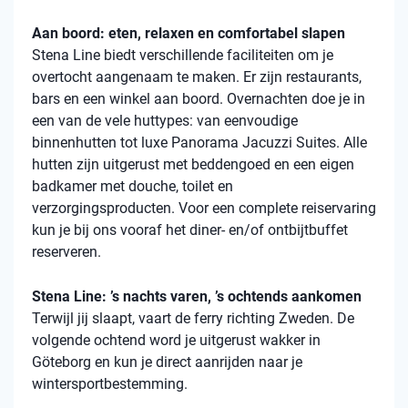
Aan boord: eten, relaxen en comfortabel slapen
Stena
Line biedt verschillende faciliteiten om je
overtocht aangenaam te maken. Er zijn restaurants,
bars en een winkel aan boord. Overnachten doe je in
een van de vele
huttypes
: van eenvoudige
binnenhutten
tot luxe Panorama Jacuzzi Suites. Alle
hutten zijn uitgerust met beddengoed en een eigen
badkamer met douche, toilet en
verzorgingsproducten. Voor een complete reiservaring
kun je bij ons vooraf het diner- en/of ontbijtbuffet
reserveren.
Stena Line: ’s nachts varen, ’s ochtends aankomen
Terwijl jij slaapt, vaart de ferry richting Zweden. De
volgende ochtend word je uitgerust wakker in
Göteborg en kun je direct aanrijden naar je
wintersportbestemming.