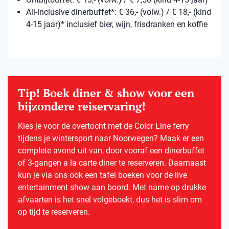
All-inclusive dinerbuffet*: € 36,- (volw.) / € 18,- (kind
4-15 jaar)* inclusief bier, wijn, frisdranken en koffie
Tip! Boek diner & show voor een
bijzondere reiservaring!
Kies je voor de overtocht met de Color Line ferry
tijdens je wintersport naar Noorwegen? Maak er een
complete avond uit van, door vooraf een dinerbuffet
of 3-gangen a la carte diner te reserveren. Daarnaast
kun je via ons ook een tafel boeken voor de live
entertainment show aan boord. Met name op drukke
afvaarten is het snel volgeboekt, dus het is slim om
op tijd te reserveren.