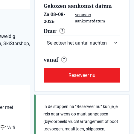
Gekozen aankomst datum
Za 08-08-
verander
2026
aankomstdatum
Duur
?
geweldig
, SkiStarshop,
vanaf
?
Reserveer nu
In de stappen na “Reserveer nu” kun je je
mer met
reis naar wens op maat aanpassen
(bijvoorbeeld vluchtarrangement of boot
Wifi
toevoegen, maaltijden, skipassen,