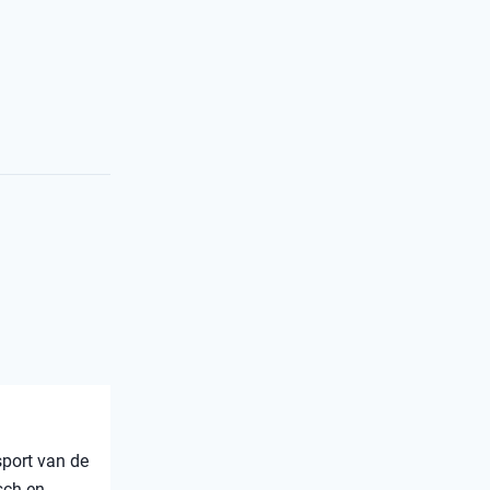
sport van de
sch en