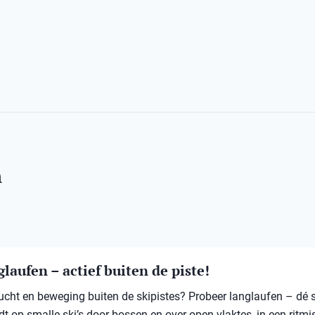
n
laufen – actief buiten de piste!
 lucht en beweging buiten de skipistes? Probeer langlaufen – dé 
jdt op smalle ski’s door bossen en over open vlaktes, in een ritmi