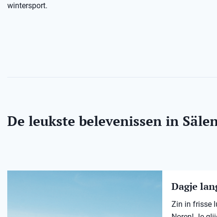
wintersport.
De leukste belevenissen in Säle
Dagje lang
Zin in frisse
Noren! Je gli