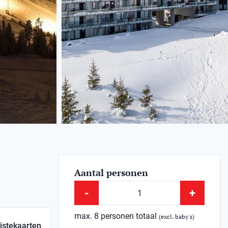
Aantal personen
-
+
max. 8 personen totaal
(excl. baby's)
istekaarten