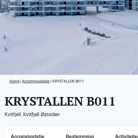
Home
|
Accommodaties
|
KRYSTALLEN B011
KRYSTALLEN B011
Kvitfjell, Kvitfjell Østsiden
Accommodatie
Bestemming
Activiteit