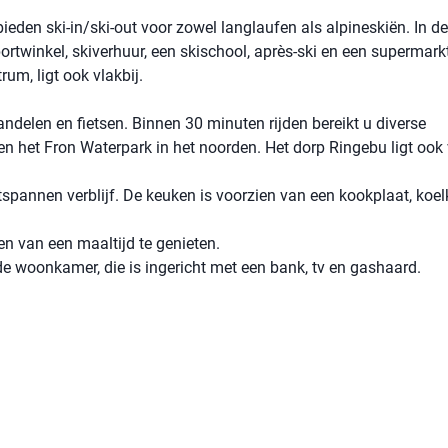
eden ski-in/ski-out voor zowel langlaufen als alpineskiën. In de
rtwinkel, skiverhuur, een skischool, après-ski en een supermarkt
um, ligt ook vlakbij.
delen en fietsen. Binnen 30 minuten rijden bereikt u diverse
 het Fron Waterpark in het noorden. Het dorp Ringebu ligt ook 
tspannen verblijf. De keuken is voorzien van een kookplaat, koel
n van een maaltijd te genieten.
 de woonkamer, die is ingericht met een bank, tv en gashaard.
)
)