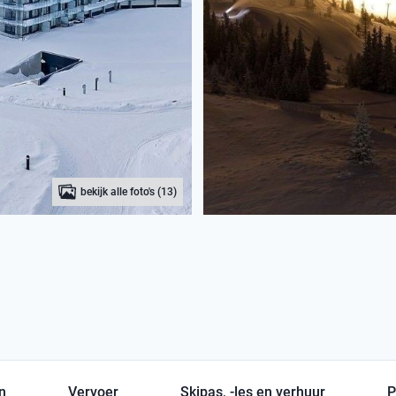
bekijk alle foto's (13)
en
Vervoer
Skipas, -les en verhuur
P