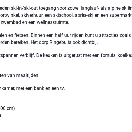
den ski-in/ski-out toegang voor zowel langlauf- als alpine skiën
rtwinkel, skiverhuur, een skischool, après-ski en een supermarkt
n zwembad en een wellnessruimte.
n en fietsen. Binnen een half uur rijden kunt u attracties zoals
den bereiken. Het dorp Ringebu is ook dichtbij.
spannen verblijf. De keuken is uitgerust met een fornuis, koelkast
ten van maaltijden.
nkamer, met een bank en een tv.
200 cm)
)