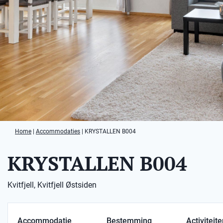
Home
|
Accommodaties
|
KRYSTALLEN B004
KRYSTALLEN B004
Kvitfjell, Kvitfjell Østsiden
Accommodatie
Bestemming
Activiteit