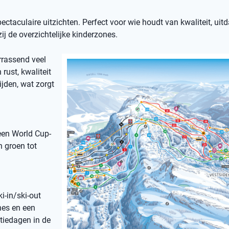
spectaculaire uitzichten. Perfect voor wie houdt van kwaliteit, uit
j de overzichtelijke kinderzones.
rrassend veel
rust, kwaliteit
ijden, wat zorgt
een World Cup-
n groen tot
i-in/ski-out
nes en een
ntiedagen in de