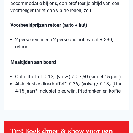
accommodatie bij ons, dan profiteer je altijd van een
voordeliger tarief dan via de rederij zelf.
Voorbeeldprijzen retour (auto + hut):
2 personen in een 2-persoons hut: vanaf € 380,-
retour
Maaltijden aan boord
Ontbijtbuffet: € 13,- (volw.) / € 7,50 (kind 4-15 jaar)
All-inclusive dinerbuffet*: € 36,- (volw.) / € 18,- (kind
4-15 jaar)* inclusief bier, wijn, frisdranken en koffie
Tip! Boek diner & show voor een