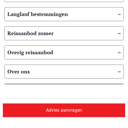
Langlauf bestemmingen
Reisaanbod zomer
Overig reisaanbod
Over ons
© 2026 Scandic Booking
Algemene voorwaarden
Privacyverklaring
Advies aanvragen
Aangesloten bij