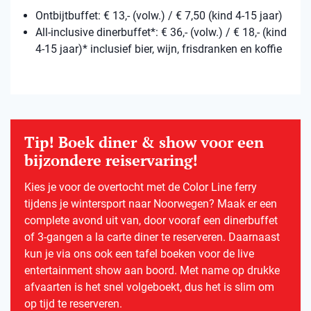
Ontbijtbuffet: € 13,- (volw.) / € 7,50 (kind 4-15 jaar)
All-inclusive dinerbuffet*: € 36,- (volw.) / € 18,- (kind
4-15 jaar)* inclusief bier, wijn, frisdranken en koffie
Tip! Boek diner & show voor een
bijzondere reiservaring!
Kies je voor de overtocht met de Color Line ferry
tijdens je wintersport naar Noorwegen? Maak er een
complete avond uit van, door vooraf een dinerbuffet
of 3-gangen a la carte diner te reserveren. Daarnaast
kun je via ons ook een tafel boeken voor de live
entertainment show aan boord. Met name op drukke
afvaarten is het snel volgeboekt, dus het is slim om
op tijd te reserveren.