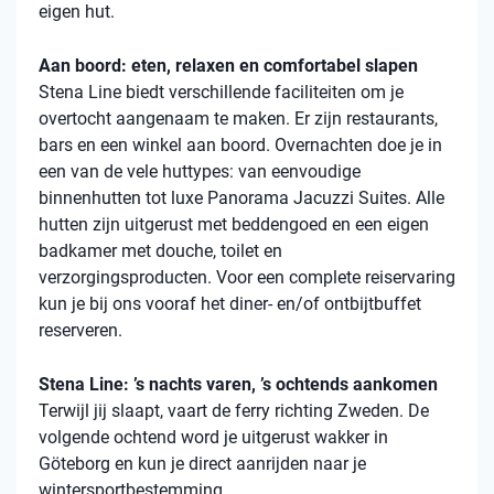
eigen hut.
Aan boord: eten, relaxen en comfortabel slapen
Stena
Line biedt verschillende faciliteiten om je
overtocht aangenaam te maken. Er zijn restaurants,
bars en een winkel aan boord. Overnachten doe je in
een van de vele
huttypes
: van eenvoudige
binnenhutten
tot luxe Panorama Jacuzzi Suites. Alle
hutten zijn uitgerust met beddengoed en een eigen
badkamer met douche, toilet en
verzorgingsproducten. Voor een complete reiservaring
kun je bij ons vooraf het diner- en/of ontbijtbuffet
reserveren.
Stena Line: ’s nachts varen, ’s ochtends aankomen
Terwijl jij slaapt, vaart de ferry richting Zweden. De
volgende ochtend word je uitgerust wakker in
Göteborg en kun je direct aanrijden naar je
wintersportbestemming.