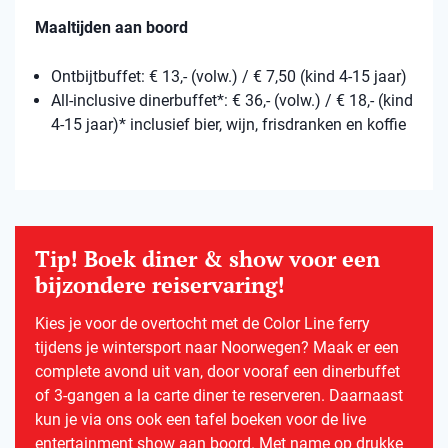
Maaltijden aan boord
Ontbijtbuffet: € 13,- (volw.) / € 7,50 (kind 4-15 jaar)
All-inclusive dinerbuffet*: € 36,- (volw.) / € 18,- (kind
4-15 jaar)* inclusief bier, wijn, frisdranken en koffie
Tip! Boek diner & show voor een
bijzondere reiservaring!
Kies je voor de overtocht met de Color Line ferry
tijdens je wintersport naar Noorwegen? Maak er een
complete avond uit van, door vooraf een dinerbuffet
of 3-gangen a la carte diner te reserveren. Daarnaast
kun je via ons ook een tafel boeken voor de live
entertainment show aan boord. Met name op drukke