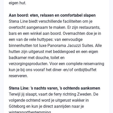
eigen hut.
Aan boord: eten, relaxen en comfortabel slapen
Stena
Line biedt verschillende faciliteiten om je
overtocht aangenaam te maken. Er zijn restaurants,
bars en een winkel aan boord. Overnachten doe je in
een van de vele
huttypes
: van eenvoudige
binnenhutten
tot luxe Panorama Jacuzzi Suites. Alle
hutten zijn uitgerust met beddengoed en een eigen
badkamer met douche, toilet en
verzorgingsproducten. Voor een complete reiservaring
kun je bij ons vooraf het diner- en/of ontbijtbuffet
reserveren.
Stena Line: ’s nachts varen, ’s ochtends aankomen
Terwijl jij slaapt, vaart de ferry richting Zweden. De
volgende ochtend word je uitgerust wakker in
Göteborg en kun je direct aanrijden naar je
wintersportbestemming.