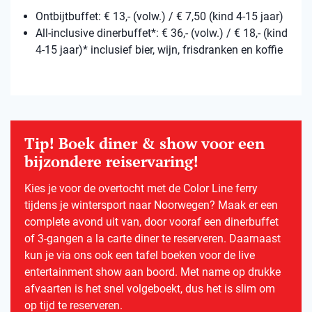
Ontbijtbuffet: € 13,- (volw.) / € 7,50 (kind 4-15 jaar)
All-inclusive dinerbuffet*: € 36,- (volw.) / € 18,- (kind
4-15 jaar)* inclusief bier, wijn, frisdranken en koffie
Tip! Boek diner & show voor een
bijzondere reiservaring!
Kies je voor de overtocht met de Color Line ferry
tijdens je wintersport naar Noorwegen? Maak er een
complete avond uit van, door vooraf een dinerbuffet
of 3-gangen a la carte diner te reserveren. Daarnaast
kun je via ons ook een tafel boeken voor de live
entertainment show aan boord. Met name op drukke
afvaarten is het snel volgeboekt, dus het is slim om
op tijd te reserveren.