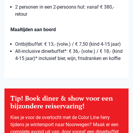
2 personen in een 2-persoons hut: vanaf € 380,-
retour
Maaltijden aan boord
Ontbijtbuffet: € 13,- (volw.) / € 7,50 (kind 4-15 jaar)
All-inclusive dinerbuffet*: € 36,- (volw.) / € 18,- (kind
4-15 jaar)* inclusief bier, wijn, frisdranken en koffie
Tip! Boek diner & show voor een
bijzondere reiservaring!
Kies je voor de overtocht met de Color Line ferry
tijdens je wintersport naar Noorwegen? Maak er een
complete avond uit van, door vooraf een dinerbuffet