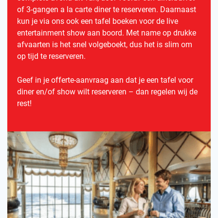
of 3-gangen a la carte diner te reserveren. Daarnaast
kun je via ons ook een tafel boeken voor de live
entertainment show aan boord. Met name op drukke
afvaarten is het snel volgeboekt, dus het is slim om
op tijd te reserveren.
Geef in je offerte-aanvraag aan dat je een tafel voor
diner en/of show wilt reserveren – dan regelen wij de
rest!