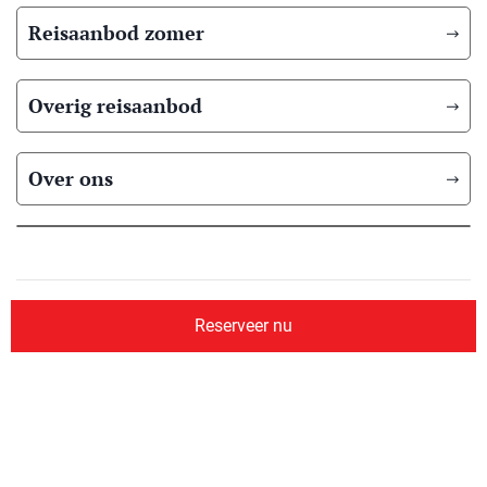
Reisaanbod zomer
Overig reisaanbod
Over ons
© 2026 Scandic Booking
Algemene voorwaarden
Privacyverklaring
Reserveer nu
Aangesloten bij