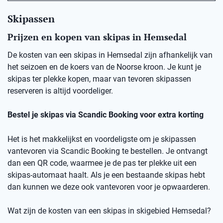
Skipassen
Prijzen en kopen van skipas in Hemsedal
De kosten van een skipas in
Hemsedal
zij
n afhankelijk van
het seizoen en de koers van de Noorse kro
on
.
Je kunt je
skipas ter plekke kopen, maar v
an
t
evoren skipassen
reserveren is altijd voordeliger.
Bestel je skipas via
Scandic
Booking
voor extra korting
Het is het makkelijkst en voordeligste om je skipassen
vantevoren
via
Scandic
Booking
te bestellen.
Je ontvangt
dan een
QR code
, waarmee je de pas ter plekke uit een
skipas-automaat haalt. Als je een bestaande skipas hebt
dan kunnen we deze ook
vantevoren
voor je opwaarderen.
Wat zijn de kosten van een skipas
in skigebied
Hemsedal
?